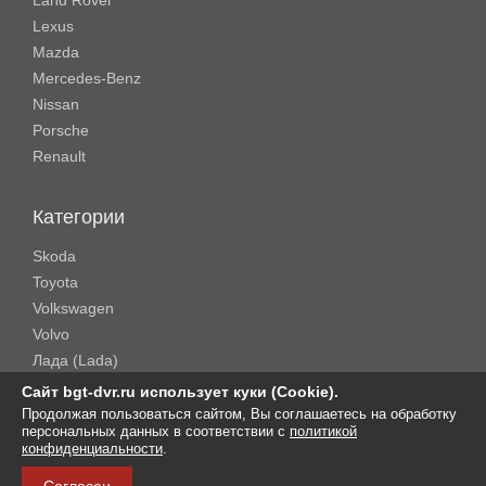
Land Rover
Lexus
Mazda
Mercedes-Benz
Nissan
Porsche
Renault
Категории
Skoda
Toyota
Volkswagen
Volvo
Лада (Lada)
Rolls-Royce
Сайт bgt-dvr.ru использует куки (Cookie).
Продолжая пользоваться сайтом, Вы соглашаетесь на обработку
персональных данных в соответствии с
политикой
Copyright © 2016-2026 .
BGT-DVR
. All Rights Reserved.
конфиденциальности
.