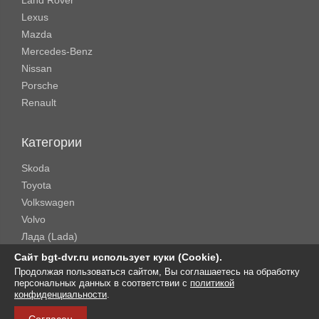
Land Rover
Lexus
Mazda
Mercedes-Benz
Nissan
Porsche
Renault
Категории
Skoda
Toyota
Volkswagen
Volvo
Лада (Lada)
Rolls-Royce
Сайт bgt-dvr.ru использует куки (Cookie).
Продолжая пользоваться сайтом, Вы соглашаетесь на обработку
персональных данных в соответствии с
политикой
Copyright © 2016-2026 .
BGT-DVR
. All Rights Reserved.
конфиденциальности
.