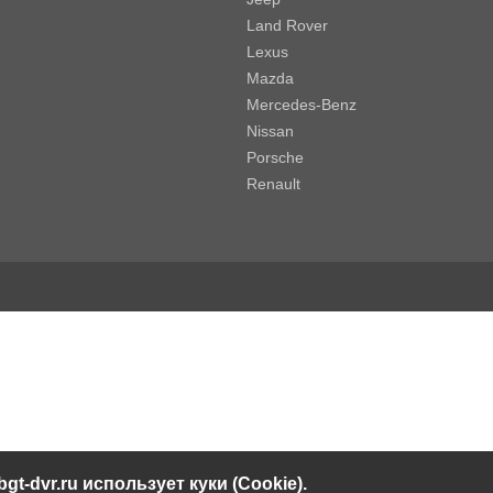
Land Rover
Lexus
Mazda
Mercedes-Benz
Nissan
Porsche
Renault
bgt-dvr.ru использует куки (Cookie).