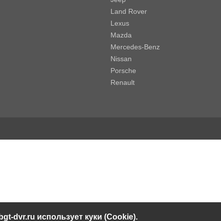
Land Rover
Lexus
Mazda
Mercedes-Benz
Nissan
Porsche
Renault
bgt-dvr.ru использует куки (Cookie).