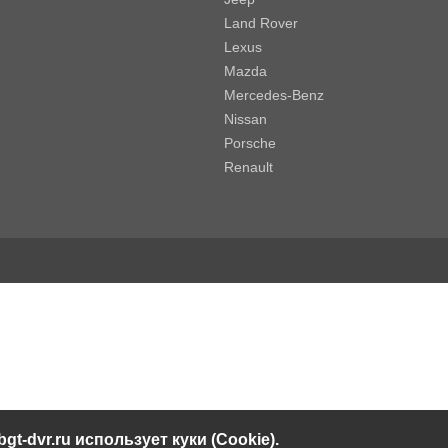
Land Rover
Lexus
Mazda
Mercedes-Benz
Nissan
Porsche
Renault
bgt-dvr.ru использует куки (Cookie).