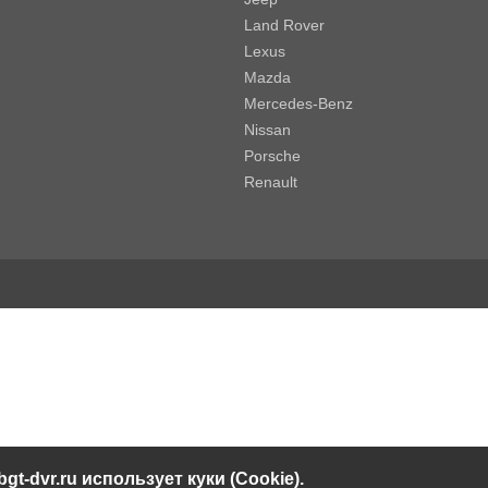
Land Rover
Lexus
Mazda
Mercedes-Benz
Nissan
Porsche
Renault
bgt-dvr.ru использует куки (Cookie).