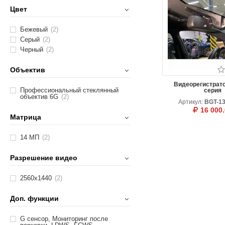
Цвет
Бежевый
(2)
Серый
(2)
Черный
(2)
Объектив
Видеорегистрат
Профессиональный стеклянный
серия
объектив 6G
(2)
Артикул:
BGT-1
16 000
Матрица
В КОРЗИНУ
О
14 МП
(2)
Разрешение видео
2560х1440
(2)
Доп. функции
G сенсор, Мониторинг после