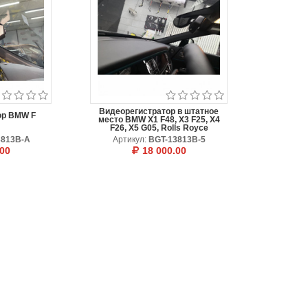
Видеорегистратор в штатное
ор BMW F
место BMW X1 F48, X3 F25, X4
F26, X5 G05, Rolls Royce
3813B-A
Артикул:
BGT-13813B-5
.00
18 000.00
Цвет
ТЛОЖИТЬ
Черный
В КОРЗИНУ
ОТЛОЖИТЬ