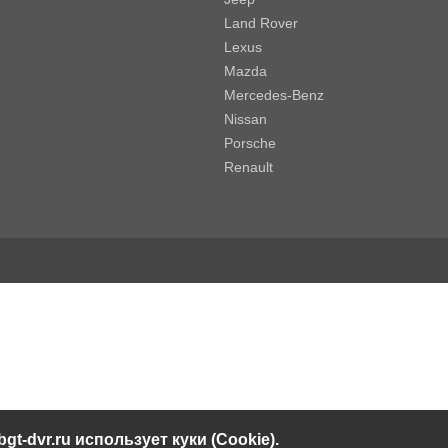
Land Rover
Lexus
Mazda
Mercedes-Benz
Nissan
Porsche
Renault
bgt-dvr.ru использует куки (Cookie).