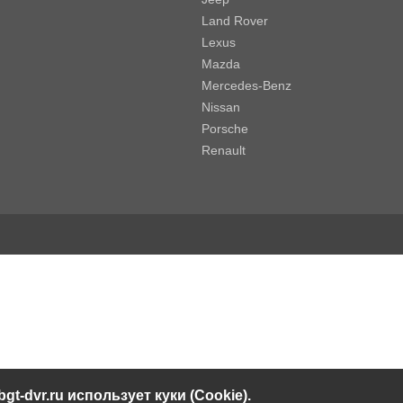
Land Rover
Lexus
Mazda
Mercedes-Benz
Nissan
Porsche
Renault
bgt-dvr.ru использует куки (Cookie).