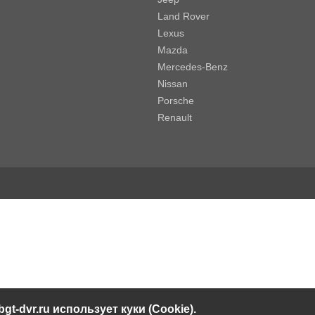
Land Rover
Lexus
Mazda
Mercedes-Benz
Nissan
Porsche
Renault
bgt-dvr.ru использует куки (Cookie).