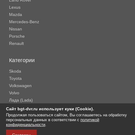
Land Rover
Lexus
Mazda
Mercedes-Benz
Nissan
Porsche
Renault
Категории
Skoda
Toyota
Volkswagen
Volvo
Лада (Lada)
Rolls-Royce
Сайт bgt-dvr.ru использует куки (Cookie).
Продолжая пользоваться сайтом, Вы соглашаетесь на обработку
персональных данных в соответствии с
политикой
Copyright © 2016-2026 .
BGT-DVR
. All Rights Reserved.
конфиденциальности
.