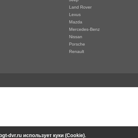
Land Rover
Lexus
Mazda
Mercedes-Benz
Nissan
Porsche
Renault
bgt-dvr.ru использует куки (Cookie).