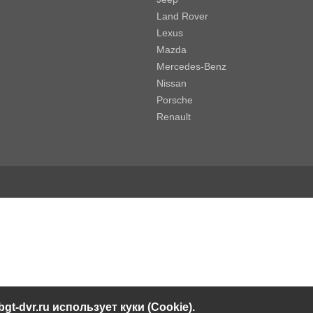
Land Rover
Lexus
Mazda
Mercedes-Benz
Nissan
Porsche
Renault
bgt-dvr.ru использует куки (Cookie).