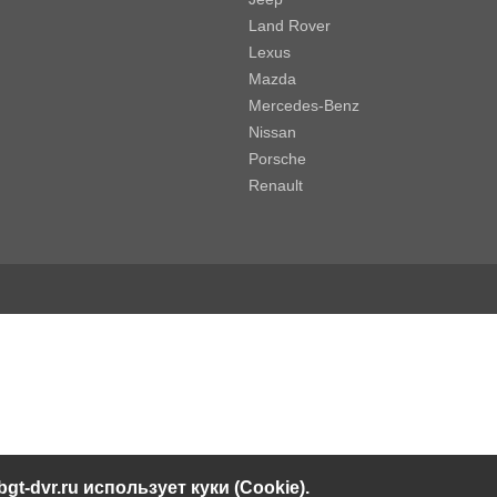
Land Rover
Lexus
Mazda
Mercedes-Benz
Nissan
Porsche
Renault
bgt-dvr.ru использует куки (Cookie).