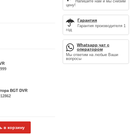
Напишите нам и мы снизим
цену!
Гарантия
Гарантия производителя 1
год
Whatsapp чат с
оператором
Мы ответим на любые Ваши
вопросы
DVR
999
атора BGT DVR
012862
ь в корзину