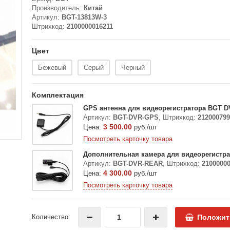
Производитель:
Китай
Артикул:
BGT-13813W-3
Штрихкод:
2100000016211
Цвет
Бежевый
Серый
Черный
Комплектация
GPS антенна для видеорегистратора BGT 
Артикул:
BGT-DVR-GPS
,
Штрихкод:
212000799
3 500.00
Цена:
руб./шт
Посмотреть карточку товара
Дополнительная камера для видеорегистр
Артикул:
BGT-DVR-REAR
,
Штрихкод:
2100000
4 300.00
Цена:
руб./шт
Посмотреть карточку товара
Количество:
Положит