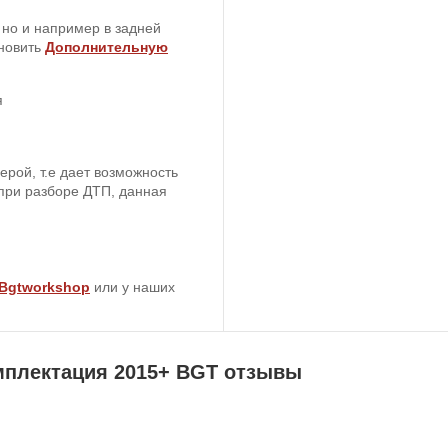
 но и например в задней
ановить
Дополнительную
я
рой, т.е дает возможность
 при разборе ДТП, данная
 Bgtworkshop
или у наших
мплектация 2015+ BGT отзывы