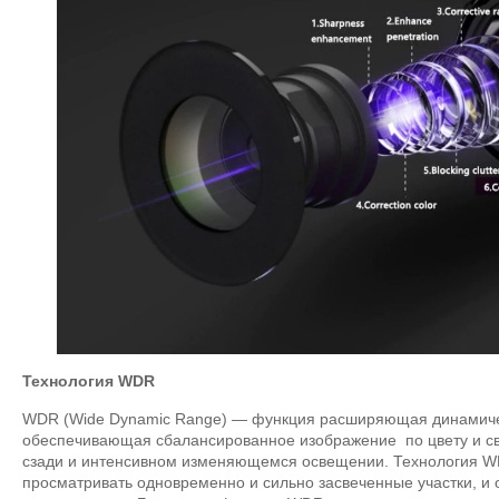
Технология WDR
WDR (Wide Dynamic Range) — функция расширяющая динамиче
обеспечивающая сбалансированное изображение по цвету и све
сзади и интенсивном изменяющемся освещении. Технология W
просматривать одновременно и сильно засвеченные участки, и