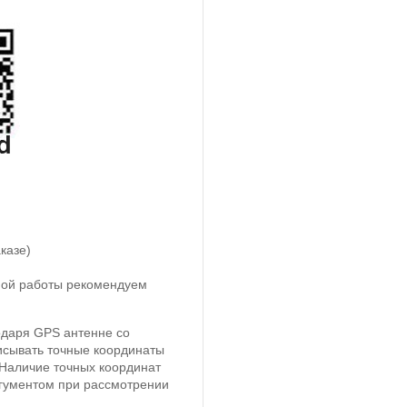
казе)
тной работы рекомендуем
одаря GPS антенне со
исывать точные координаты
 Наличие точных координат
ргументом при рассмотрении