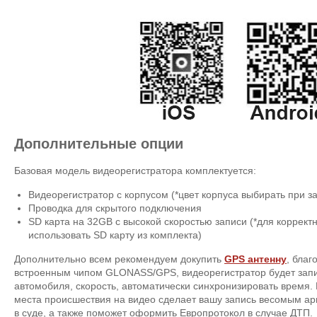
Дополнительные опции
Базовая модель видеорегистратора комплектуется:
Видеорегистратор с корпусом (*цвет корпуса выбирать при за
Проводка для скрытого подключения
SD карта на 32GB с высокой скоростью записи (*для коррек
использовать SD карту из комплекта)
Дополнительно всем рекомендуем докупить
GPS антенну
, благ
встроенным чипом GLONASS/GPS, видеорегистратор будет зап
автомобиля, скорость, автоматически синхронизировать время.
места происшествия на видео сделает вашу запись весомым а
в суде, а также поможет оформить Европротокол в случае ДТП.