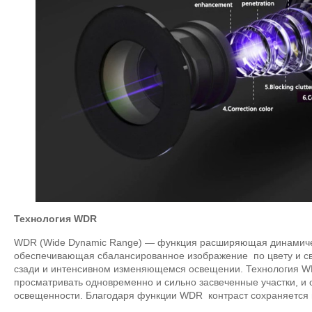
Технология WDR
WDR (Wide Dynamic Range) — функция расширяющая динамиче
обеспечивающая сбалансированное изображение по цвету и све
сзади и интенсивном изменяющемся освещении. Технология W
просматривать одновременно и сильно засвеченные участки, и
освещенности. Благодаря функции WDR контраст сохраняется 