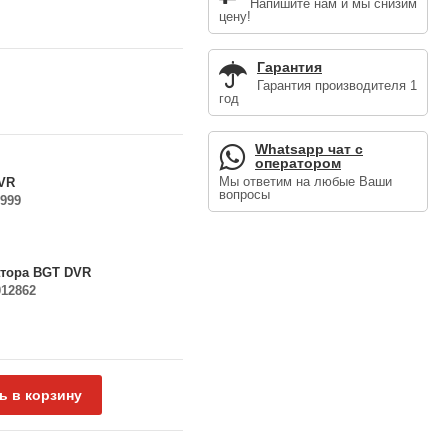
Напишите нам и мы снизим
цену!
Гарантия
Гарантия производителя 1
год
Whatsapp чат с
оператором
Мы ответим на любые Ваши
DVR
вопросы
999
атора BGT DVR
012862
ь в корзину