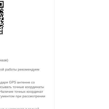
казе)
тной работы рекомендуем
одаря GPS антенне со
исывать точные координаты
 Наличие точных координат
ргументом при рассмотрении
 но и например в задней