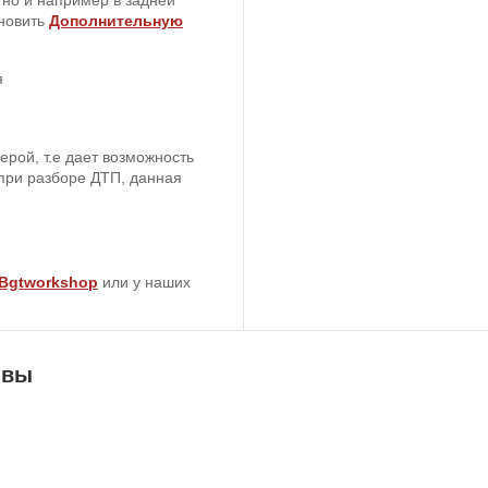
ановить
Дополнительную
я
рой, т.е дает возможность
 при разборе ДТП, данная
 Bgtworkshop
или у наших
ывы