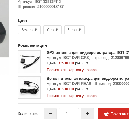
Артикул:
BGT-13813FT-3
Штрихкод:
2100000018437
Цвет
Бежевый
Серый
Черный
Комплектация
GPS антенна для видеорегистратора BGT 
Артикул:
BGT-DVR-GPS
,
Штрихкод:
212000799
3 500.00
Цена:
руб./шт
Посмотреть карточку товара
Дополнительная камера для видеорегистр
Артикул:
BGT-DVR-REAR
,
Штрихкод:
2100000
4 300.00
Цена:
руб./шт
Посмотреть карточку товара
Количество:
Положит