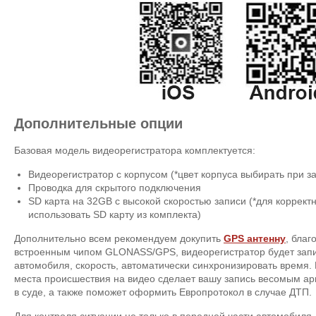
Дополнительные опции
Базовая модель видеорегистратора комплектуется:
Видеорегистратор с корпусом (*цвет корпуса выбирать при за
Проводка для скрытого подключения
SD карта на 32GB с высокой скоростью записи (*для коррек
использовать SD карту из комплекта)
Дополнительно всем рекомендуем докупить
GPS антенну
, благ
встроенным чипом GLONASS/GPS, видеорегистратор будет зап
автомобиля, скорость, автоматически синхронизировать время.
места происшествия на видео сделает вашу запись весомым а
в суде, а также поможет оформить Европротокол в случае ДТП.
Для контроля ситуации не только в передней части автомобиля,